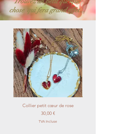
Trouvez un petit quelque
chose qui fera grand effet...
Collier petit cœur de rose
Jonc doré pendant f
Prix
30,00 €
TVA Incluse