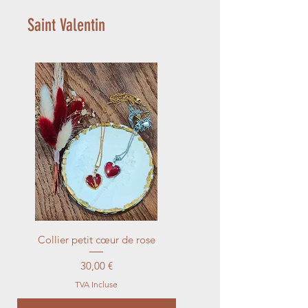
Saint Valentin
Collier petit cœur de rose
Jonc doré pendant fleu
Prix
30,00 €
TVA Incluse