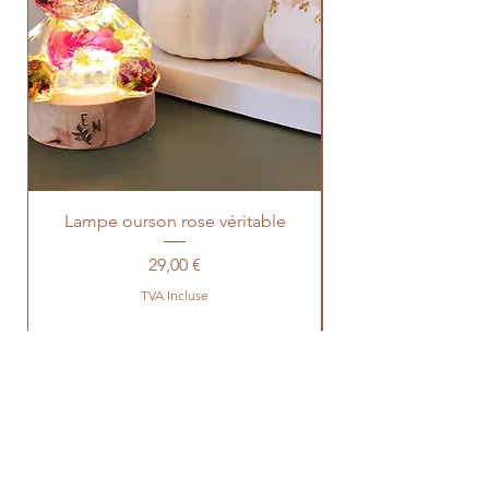
Lampe ourson rose véritable
Prix
29,00 €
TVA Incluse
Avis GOOGLE 5 étoiles
Partagez nous votre expérience avec Extrait
Naturel !