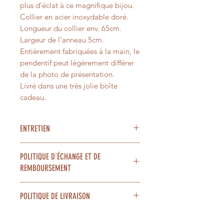
plus d'éclat à ce magnifique bijou.
Collier en acier inoxydable doré.
Longueur du collier env. 65cm.
Largeur de l'anneau 5cm.
Entièrement fabriquées à la main, le
pendentif peut légèrement différer
de la photo de présentation.
Livré dans une très jolie boîte
cadeau.
ENTRETIEN
Ces bijoux sont en véritables feuilles
POLITIQUE D'ÉCHANGE ET DE
ou fleurs séchées, ce qui les rend
REMBOURSEMENT
très délicats. Il convient de les
manipuler avec un soin particulier.
Pour des raisons d'hygiène, les
Évitez les produits abrasifs,
POLITIQUE DE LIVRAISON
bijoux ne sont ni repris ni échangés.
chimiques ou tout contact prolongé
Merci pour votre compréhension.
avec l'eau.
Traitement de commande 1 à 2