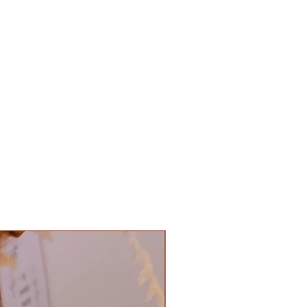
été effectué.
e traitement de nos retours peut
urs ouvrés après réception
sont sous la responsabilité du
ils nous parviennent et un
ra effectué qu'à réception des
conforme aux conditions générales