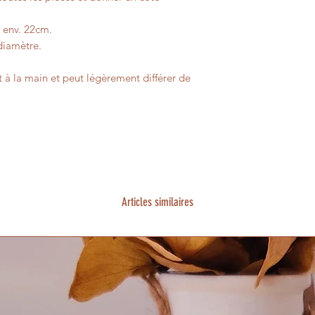
remboursement aura 
Veuillez noter que l
r env. 22cm.
prendre jusqu'à 5 jo
iamètre.
Les biens retournés 
client jusqu'à ce qu'
 à la main et peut légèrement différer de
remboursement ne se
biens dans un état 
de vente.
Articles similaires