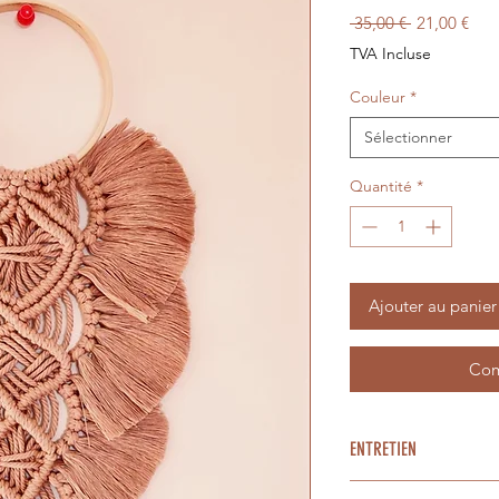
Prix
Prix
 35,00 € 
21,00 €
original
pro
TVA Incluse
Couleur
*
Sélectionner
Quantité
*
Ajouter au panier
Com
ENTRETIEN
A utiliser en intérieu