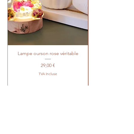
Lampe ourson rose véritable
Prix
29,00 €
TVA Incluse
Avis GOOGLE 5 étoiles
Partagez nous votre expérience avec Extrait
Naturel !
Donnez votre avis