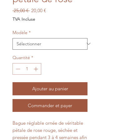
Prix
Prix
 25,00 € 
20,00 €
original
promotionnel
TVA Incluse
Modèle
*
Quantité
*
Ajouter au panier
Commander et payer
Bague réglable ornée de véritable
pétale de rose rouge, séchée et
pressée pendant 3 à 4 semaines afin